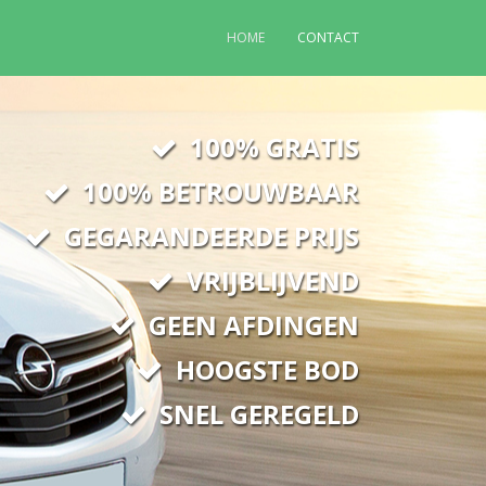
HOME
CONTACT
100% GRATIS
100% BETROUWBAAR
GEGARANDEERDE PRIJS
VRIJBLIJVEND
GEEN AFDINGEN
HOOGSTE BOD
SNEL GEREGELD